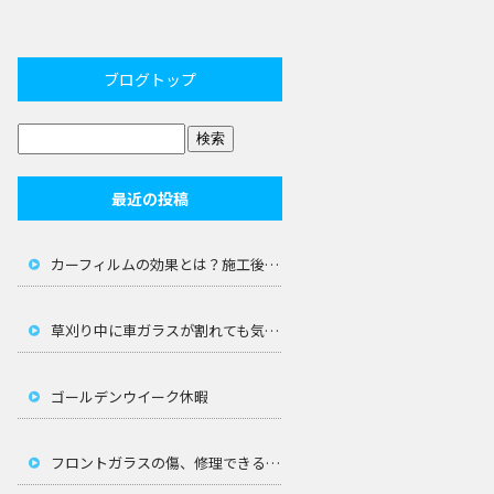
ブログトップ
最近の投稿
カーフィルムの効果とは？施工後の車内の暑さを防ぐ選び方
草刈り中に車ガラスが割れても気づかない？飛び石の恐怖と対策
ゴールデンウイーク休暇
フロントガラスの傷、修理できる大きさの限界は？放置厳禁の理由