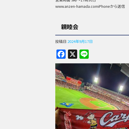
www.anzen-hamada.comiPhoneから送信
親睦会
投稿日
2024年9月17日
F
X
Li
a
n
c
e
e
b
o
o
k