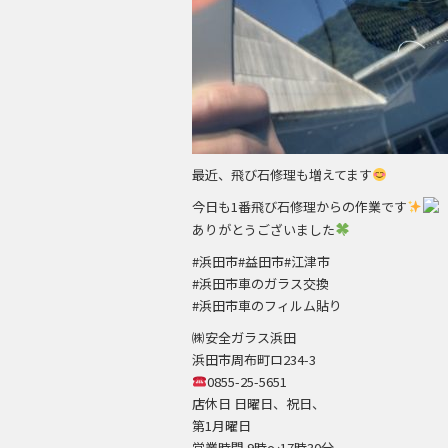
最近、飛び石修理も増えてます
今日も1番飛び石修理からの作業です
ありがとうございました
#浜田市#益田市#江津市
#浜田市車のガラス交換
#浜田市車のフィルム貼り
㈱安全ガラス浜田
浜田市周布町ロ234-3
0855-25-5651
店休日 日曜日、祝日、
第1月曜日
営業時間 9時～17時30分