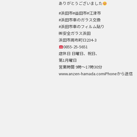
ありがとうございました
#浜田市#益田市#江津市
#浜田市車のガラス交換
#浜田市車のフィルム貼り
㈱安全ガラス浜田
浜田市周布町ロ234-3
0855-25-5651
店休日 日曜日、祝日、
第1月曜日
営業時間 9時～17時30分
www.anzen-hamada.comiPhoneから送信