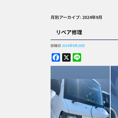
月別アーカイブ:
2024年9月
リペア修理
投稿日
2024年9月26日
F
X
Li
a
n
c
e
e
b
o
o
k