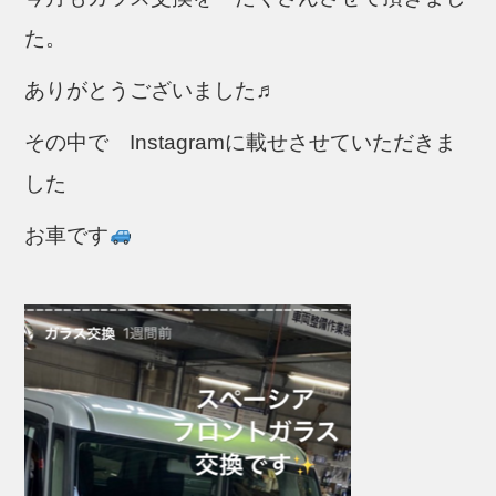
b
た。
o
o
ありがとうございました♬
k
その中で Instagramに載せさせていただきま
した
お車です