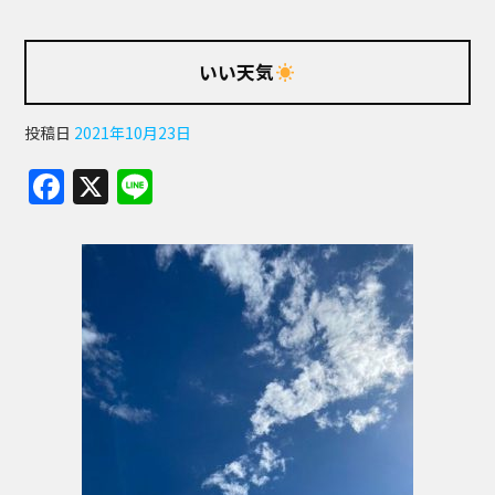
いい天気
投稿日
2021年10月23日
F
X
Li
a
n
c
e
e
b
o
o
k