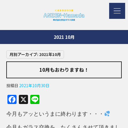
2021 10月
月別アーカイブ:
2021年10月
10月もおわりますね！
投稿日
2021年10月30日
F
X
Li
a
n
今月もアッというまに終わります・・・
c
e
e
今月もガラス交換を たくさんさせて頂きまし