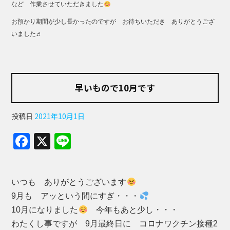
など 作業させていただきました
お預かり期間が少し長かったのですが お待ちいただき ありがとうござ
いました♬
早いもので10月です
投稿日
2021年10月1日
F
X
Li
a
n
c
e
いつも ありがとうございます
e
9月も アッという間にすぎ・・・
b
10月になりました
今年もあと少し・・・
o
わたくし事ですが 9月最終日に コロナワクチン接種2