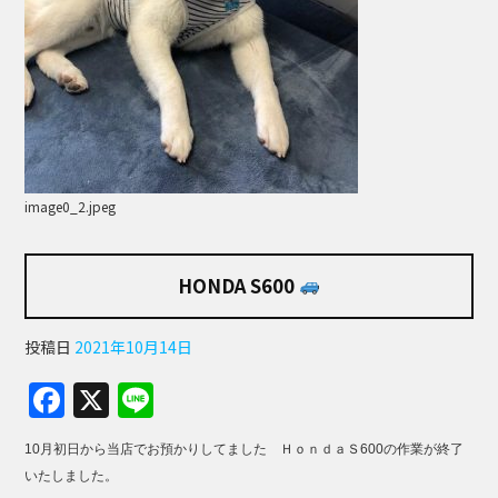
image0_2.jpeg
HONDA S600
投稿日
2021年10月14日
F
X
Li
a
n
10月初日から当店でお預かりしてました ＨｏｎｄａＳ600の作業が終了
c
e
いたしました。