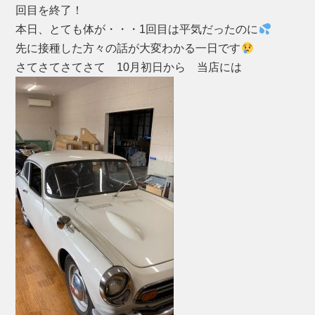
o
回目を終了！
k
本日、とても体が・・・1回目は平気だったのに
先に接種した方々の話が大変わかる一日です
さてさてさてさて 10月初日から 当店には