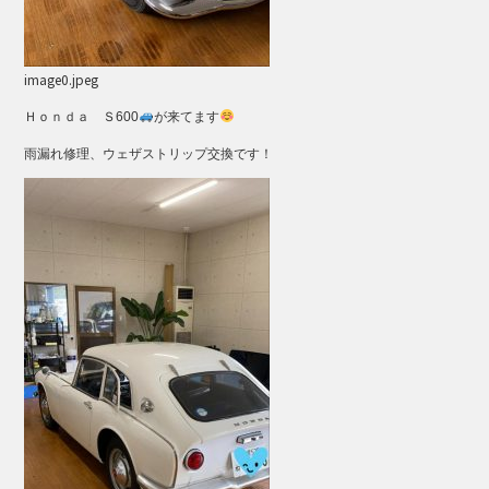
image0.jpeg
Ｈｏｎｄａ Ｓ600
が来てます
雨漏れ修理、ウェザストリップ交換です！