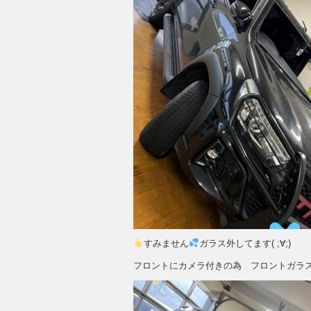
すみません
ガラス外してます( ;∀;)
フロントにカメラ付きの為 フロントガラ