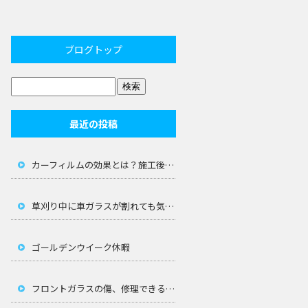
ブログトップ
最近の投稿
カーフィルムの効果とは？施工後の車内の暑さを防ぐ選び方
草刈り中に車ガラスが割れても気づかない？飛び石の恐怖と対策
ゴールデンウイーク休暇
フロントガラスの傷、修理できる大きさの限界は？放置厳禁の理由