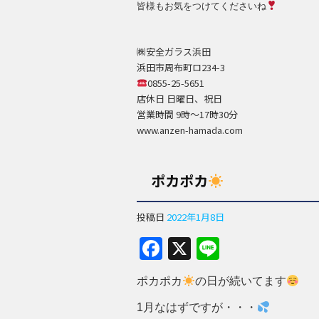
皆様もお気をつけてくださいね
㈱安全ガラス浜田
浜田市周布町ロ234-3
0855-25-5651
店休日 日曜日、祝日
営業時間 9時～17時30分
www.anzen-hamada.com
ポカポカ
投稿日
2022年1月8日
F
X
Li
a
n
ポカポカ
の日が続いてます
c
e
e
1月なはずですが・・・