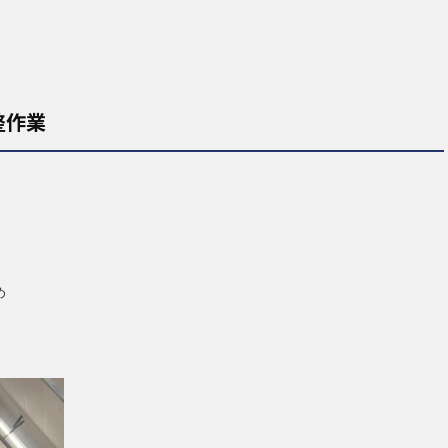
整作業
め