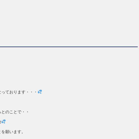
なっております・・・
るとのことで・・
染
とを願います。