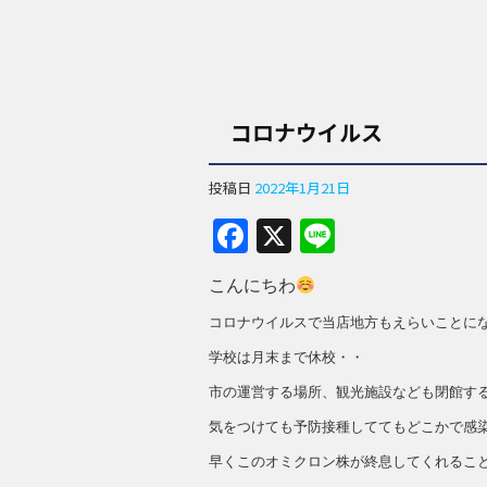
コロナウイルス
投稿日
2022年1月21日
F
X
Li
a
n
こんにちわ
c
e
コロナウイルスで当店地方もえらいことに
e
学校は月末まで休校・・
b
市の運営する場所、観光施設なども閉館す
o
気をつけても予防接種しててもどこかで感
o
早くこのオミクロン株が終息してくれるこ
k