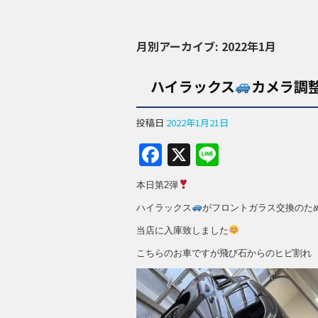
月別アーカイブ:
2022年1月
ハイラックス
カメラ調
投稿日
2022年1月21日
F
X
Li
a
n
本日第2弾
c
e
ハイラックス
がフロントガラス交換のた
e
当店に入庫致しました
b
こちらのお車ですが飛び石からのヒビ割れ
o
o
k