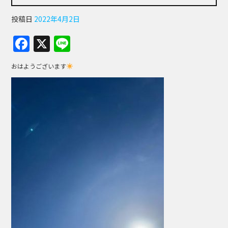
投稿日
2022年4月2日
F
X
Li
a
n
おはようございます
c
e
e
b
o
o
k