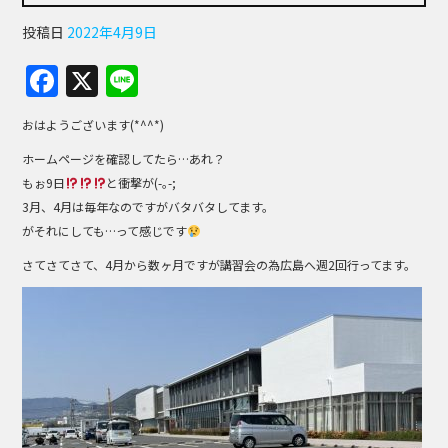
投稿日
2022年4月9日
F
X
Li
a
n
おはようございます(*^^*)
c
e
ホームページを確認してたら…あれ？
e
もぉ9日
と衝撃が(-｡-;
b
3月、4月は毎年なのですがバタバタしてます。
o
がそれにしても…って感じです
o
さてさてさて、4月から数ヶ月ですが講習会の為広島へ週2回行ってます。
k