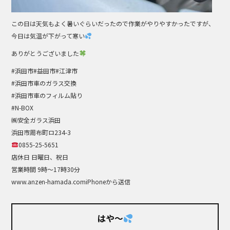
この日は天気もよく暑いぐらいだったので作業がやりやすかったですが、
今日は気温が下がって寒い
ありがとうございました
#浜田市#益田市#江津市
#浜田市車のガラス交換
#浜田市車のフィルム貼り
#N-BOX
㈱安全ガラス浜田
浜田市周布町ロ234-3
0855-25-5651
店休日 日曜日、祝日
営業時間 9時～17時30分
www.anzen-hamada.comiPhoneから送信
はや～