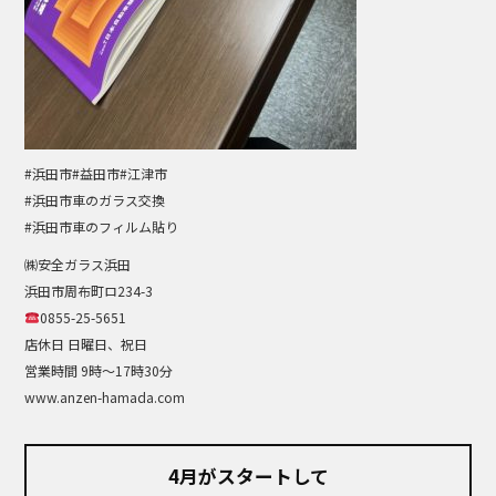
#浜田市#益田市#江津市
#浜田市車のガラス交換
#浜田市車のフィルム貼り
㈱安全ガラス浜田
浜田市周布町ロ234-3
0855-25-5651
店休日 日曜日、祝日
営業時間 9時～17時30分
www.anzen-hamada.com
4月がスタートして