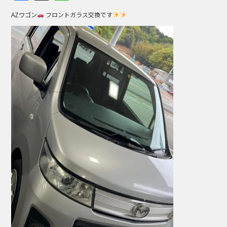
a
n
AZワゴン
フロントガラス交換です
c
e
e
b
o
o
k