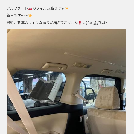
a
n
アルファード
のフィルム貼りです
c
e
新車です～～
e
最近、新車のフィルム貼りが増えてきました
♪( ‘ω’ و(و”ﾙﾝﾙﾝ
b
o
o
k