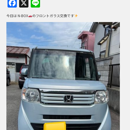
F
X
Li
a
n
今日は N-BOX
のフロントガラス交換です
c
e
e
b
o
o
k