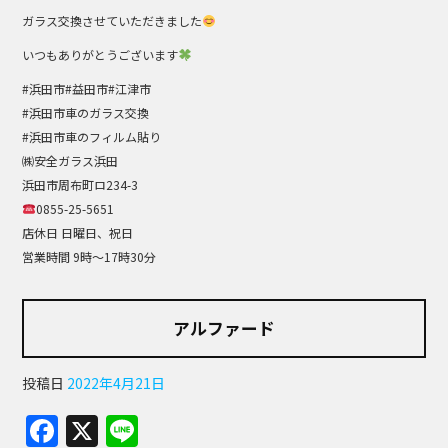
ガラス交換させていただきました
いつもありがとうございます
#浜田市#益田市#江津市
#浜田市車のガラス交換
#浜田市車のフィルム貼り
㈱安全ガラス浜田
浜田市周布町ロ234-3
0855-25-5651
店休日 日曜日、祝日
営業時間 9時～17時30分
アルファード
投稿日
2022年4月21日
F
X
Li