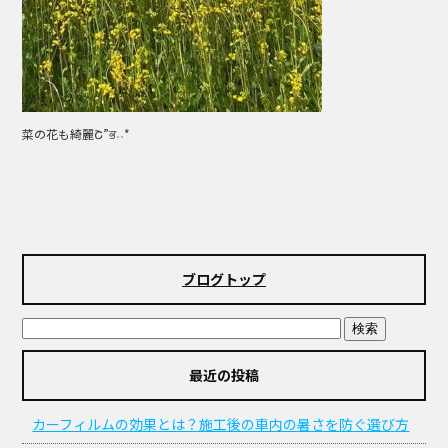
菜の花も綺麗Շ”ਭ˒˒*
ブログトップ
最近の投稿
カーフィルムの効果とは？施工後の車内の暑さを防ぐ選び方