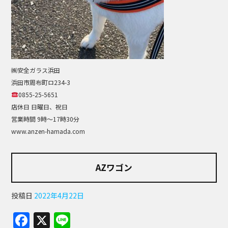
㈱安全ガラス浜田
浜田市周布町ロ234-3
0855-25-5651
店休日 日曜日、祝日
営業時間 9時～17時30分
www.anzen-hamada.com
AZワゴン
投稿日
2022年4月22日
F
X
Li