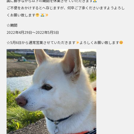
誠に勝手ながら以下の期間を休業させていただきます
b
ご不便をおかけするとへ存じますが、何卒ご了承くださいますようよろし
o
くお願い致します
o
☆期間
2022年4月29日～2022年5月5日
k
☆5月6日から通常営業させていただきます
よろしくお願い致します